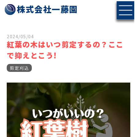
株式会社一藤園
2024/05/04
紅葉の木はいつ剪定するの？ここ
で抑えとこう!
剪定刈込