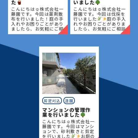
た
いました
こんにちは☺株式会社一
こんにちは☺株式会社一
藤園です。今回は薬剤散
藤園です。今回は伐採を
布を行いました！庭の手
行いました
庭の手入
入れやお困りごとがあり
れやお困りごとがありま
ましたら、お気軽にご相
したら、お気軽にご相談
談ください
みなさん
ください
みなさんの
のお庭がもっと素敵な場
お庭がもっと素敵な場所
所になるように頑張りま
になるように頑張りま
す！

す！
剪定刈込
造園
マンションの管理作
業を行いました
こんにちは☺株式会社一
藤園です。今回はマンシ
ョンで、砂利敷きと剪定
を行いました
お庭の