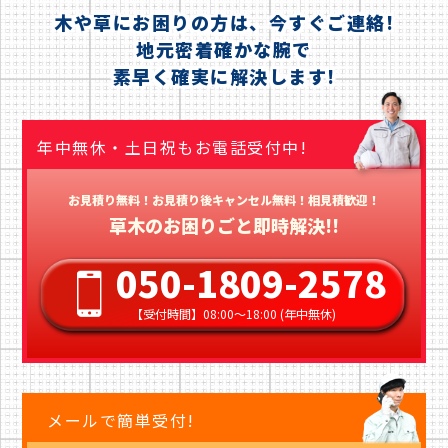
木や草にお困りの方は、今すぐご連絡!
地元密着確かな腕で
素早く確実に解決します!
年中無休・土日祝もお電話受付中!
お見積り無料！お見積り後キャンセル無料！相見積歓迎！
草木のお困りごと即時解決!!
050-1809-2578
【受付時間】08:00〜18:00 (年中無休)
メールで簡単受付!