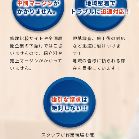
中間マージン
が
地域密着で
かかりません。
トラブルに
迅速対応！
修理比較サイトや全国展
現地調査、施工後の対応
開企業の下請けではござ
など迅速に駆けつけま
いませんので、紹介料や
す！
売上マージンがかかって
地域の皆様に頼られる存
いません。
在を目指しています！
強引な請求
は
絶対しない!!
スタッフが作業現場を確